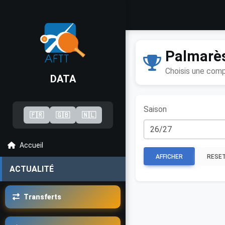
Palmarè
Choisis une compé
DATA
Saison
🇫🇷
🇬🇧
🇳🇱
Accueil
AFFICHER
RESE
ACTUALITÉ
Transferts