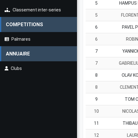
5
HAMPUS
Classement inter-series
5
FLOREN
COMPETITIONS
6
PAVEL 
Palmares
6
ROBI
7
YANNIC
ANNUAIRE
7
GABRIEL
Clubs
8
OLAV K
8
CLEMEN
9
TOM 
10
NICOLA
11
THIBAU
12
LAUR