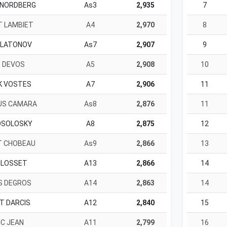
 NORDBERG
As3
2,935
7
T LAMBIET
A4
2,970
8
PLATONOV
As7
2,907
9
N DEVOS
A5
2,908
10
K VOSTES
A7
2,906
11
IUS CAMARA
As8
2,876
11
OSOLOSKY
A8
2,875
12
T CHOBEAU
As9
2,866
13
CLOSSET
A13
2,866
14
S DEGROS
A14
2,863
14
T DARCIS
A12
2,840
15
IC JEAN
A11
2,799
16