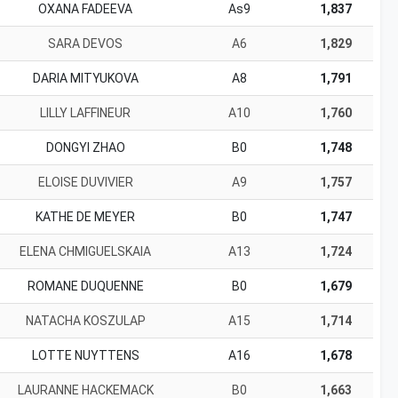
OXANA FADEEVA
As9
1,837
SARA DEVOS
A6
1,829
DARIA MITYUKOVA
A8
1,791
LILLY LAFFINEUR
A10
1,760
DONGYI ZHAO
B0
1,748
ELOISE DUVIVIER
A9
1,757
KATHE DE MEYER
B0
1,747
ELENA CHMIGUELSKAIA
A13
1,724
ROMANE DUQUENNE
B0
1,679
NATACHA KOSZULAP
A15
1,714
LOTTE NUYTTENS
A16
1,678
LAURANNE HACKEMACK
B0
1,663