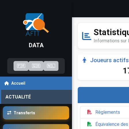
Statisti
Informations sur 
DATA
Joueurs actifs
🇫🇷
🇬🇧
🇳🇱
1
Accueil
ACTUALITÉ
Règlements
Transferts
Équivalence des