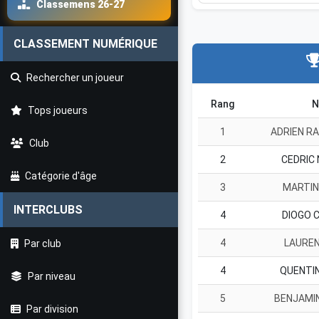
Classemens 26-27
CLASSEMENT NUMÉRIQUE
Rechercher un joueur
Rang
N
Tops joueurs
1
ADRIEN R
Club
2
CEDRIC
Catégorie d'âge
3
MARTIN
INTERCLUBS
4
DIOGO 
4
LAURE
Par club
4
QUENTI
Par niveau
5
BENJAMI
Par division