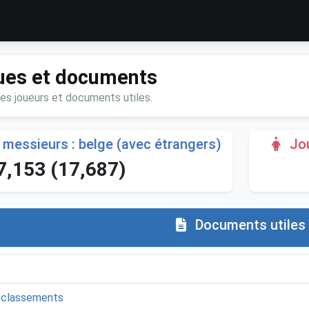
ques et documents
les joueurs et documents utiles.
 messieurs : belge (avec étrangers)
Jou
7,153 (17,687)
Documents utiles
 classements