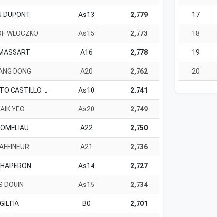
N DUPONT
As13
2,779
17
OF WLOCZKO
As15
2,773
18
 MASSART
A16
2,778
19
HANG DONG
A20
2,762
20
CESAR AUGUSTO CASTILLO AROCHA
As10
2,741
AIK YEO
As20
2,749
COMELIAU
A22
2,750
LAFFINEUR
A21
2,736
CHAPERON
As14
2,727
S DOUIN
As15
2,734
GILTIA
B0
2,701