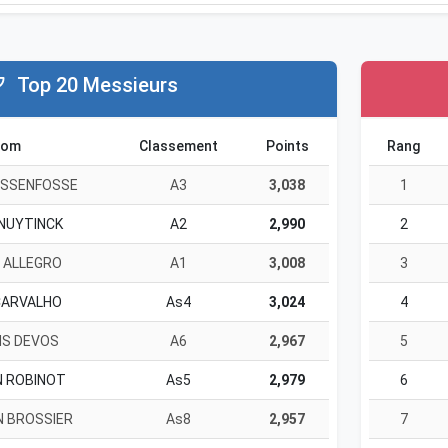
Top 20 Messieurs
om
Classement
Points
Rang
ASSENFOSSE
A3
3,038
1
 NUYTINCK
A2
2,990
2
 ALLEGRO
A1
3,008
3
CARVALHO
As4
3,024
4
NS DEVOS
A6
2,967
5
N ROBINOT
As5
2,979
6
N BROSSIER
As8
2,957
7