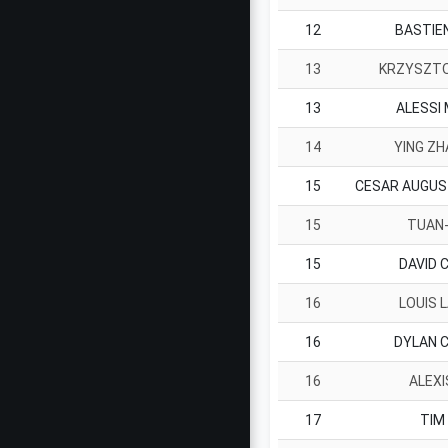
12
BASTIE
13
KRZYSZT
13
ALESSI
14
YING Z
15
15
TUAN-
15
DAVID 
16
LOUIS 
16
DYLAN 
16
ALEXI
17
TIM 